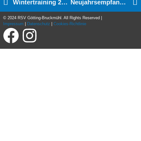
Wintertraining 2019/2020
Neujahrsempfang: Mit Starker Vision Und Neuem Trikot Starten Wir In Die Saison 2020
© 2024 RSV Götting-Bruckmühl. All Rights Reserved |
Impressum
|
Datenschutz
|
Cookies-Richtlinie