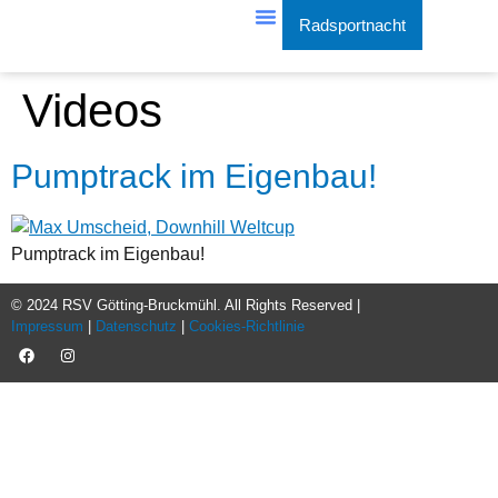
Radsportnacht
Training & Events
Videos
Pumptrack im Eigenbau!
Pumptrack im Eigenbau!
© 2024 RSV Götting-Bruckmühl. All Rights Reserved |
Impressum
|
Datenschutz
|
Cookies-Richtlinie